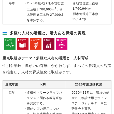
毎年
2020年度の緑地等管理施
緑地管理施工面積：
2
1,760,964㎡
工面積1,700,000m
、樹
樹木管理施工本数：
木管理施工本数 27,000本
35,547本
を維持する。
多様な人材の活躍と、活力ある職場の実現
重点取組みテーマ：多様な人材の活躍と、人材育成
性別や年齢、障がいの有無にかかわらず、すべての役職員の活躍
を推進し、人材の育成強化に取組みます。
達成年度
KPI
2025年度進捗状況
毎年
多様性・ワークライフバ
2025年11月に「職場の健
ランスに関わる教育研修
康力（検診活用とライフ
を実施する。
ステージ）」をテーマに
障がい者の雇用につい
研修会を実施