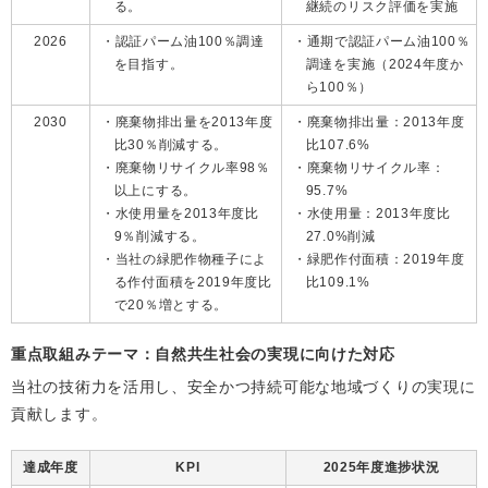
る。
継続のリスク評価を実施
2026
認証パーム油100％調達
通期で認証パーム油100％
を目指す。
調達を実施（2024年度か
ら100％）
2030
廃棄物排出量を2013年度
廃棄物排出量：2013年度
比30％削減する。
比107.6%
廃棄物リサイクル率98％
廃棄物リサイクル率：
以上にする。
95.7%
水使用量を2013年度比
水使用量：2013年度比
9％削減する。
27.0%削減
当社の緑肥作物種子によ
緑肥作付面積：2019年度
る作付面積を2019年度比
比109.1%
で20％増とする。
重点取組みテーマ：自然共生社会の実現に向けた対応
当社の技術力を活用し、安全かつ持続可能な地域づくりの実現に
貢献します。
達成年度
KPI
2025年度進捗状況