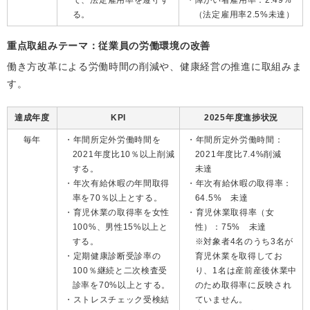
て、法定雇用率を遵守す
障がい者雇用率：2.49%
る。
（法定雇用率2.5%未達）
重点取組みテーマ：従業員の労働環境の改善
働き方改革による労働時間の削減や、健康経営の推進に取組みま
す。
達成年度
KPI
2025年度進捗状況
毎年
年間所定外労働時間を
年間所定外労働時間：
2021年度比10％以上削減
2021年度比7.4%削減
する。
未達
年次有給休暇の年間取得
年次有給休暇の取得率：
率を70％以上とする。
64.5% 未達
育児休業の取得率を女性
育児休業取得率（女
100%、男性15%以上と
性）：75% 未達
する。
※対象者4名のうち3名が
定期健康診断受診率の
育児休業を取得してお
100％継続と二次検査受
り、1名は産前産後休業中
診率を70%以上とする。
のため取得率に反映され
ストレスチェック受検結
ていません。