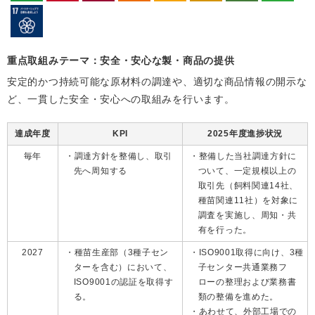
重点取組みテーマ：安全・安心な製・商品の提供
安定的かつ持続可能な原材料の調達や、適切な商品情報の開示な
ど、一貫した安全・安心への取組みを行います。
達成年度
KPI
2025年度進捗状況
毎年
調達方針を整備し、取引
整備した当社調達方針に
先へ周知する
ついて、一定規模以上の
取引先（飼料関連14社、
種苗関連11社）を対象に
調査を実施し、周知・共
有を行った。
2027
種苗生産部（3種子セン
ISO9001取得に向け、3種
ターを含む）において、
子センター共通業務フ
ISO9001の認証を取得す
ローの整理および業務書
る。
類の整備を進めた。
あわせて、外部工場での