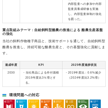
内部監査への参加や内部
監査員養成研修を実施
し、内部監査体制の強化
を図った。
重点取組みテーマ：自給飼料型酪農の推進による 酪農生産基盤
の強化
当社の飼料作物種子商品と、技術サポートを通して、自給飼料型
酪農を推進し、持続可能な酪農生産と、その基盤強化に貢献しま
す。
達成年度
KPI
2025年度進捗状況
2030
当社商品による作付面積
2019年度比：0.6%減少
2019年度比3％増とす
（2024年度比3.2%増）
る。
環境問題への対応