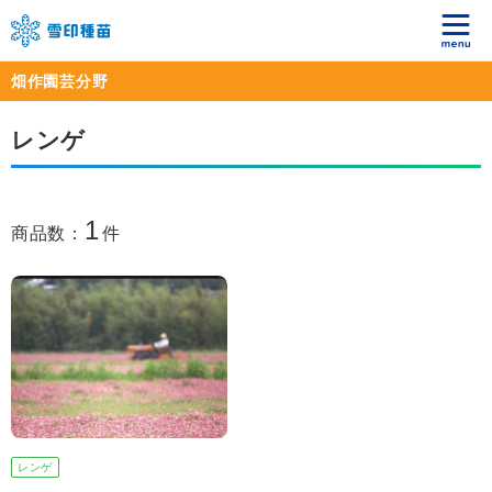
畑作園芸分野
レンゲ
1
商品数：
件
レンゲ