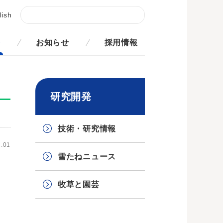
lish
発
お知らせ
採用情報
研究開発
技術・研究情報
.01
雪たねニュース
牧草と園芸