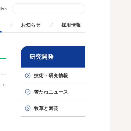
lish
発
お知らせ
採用情報
研究開発
技術・研究情報
.01
雪たねニュース
牧草と園芸