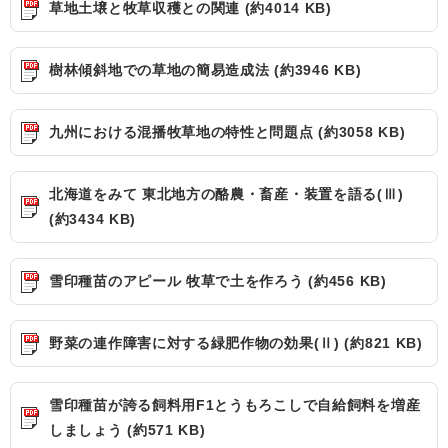
草地土壌と牧草収穫との関連 (約4014 KB)
樹林傾斜地での草地の簡易造成法 (約3946 KB)
九州における混播牧草地の特性と問題点 (約3058 KB)
北海道をみて 東北地方の酪農・畜産・装置を語る(Ⅲ)
(約3434 KB)
雪印種苗のアピール 牧草で土を作ろう (約456 KB)
野菜の連作障害に対する緑肥作物の効果(Ⅱ) (約821 KB)
雪印種苗が誇る飼料用F1とうもろこしで自給飼料を増産
しましょう (約571 KB)