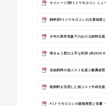
サイレージ用F1トウモロコシ ニューデン
飼料用F1トウモロコシの主要病害と最近
今年の異常気象下のおける飼料生産 (約
堆きゅう肥の上手な利用 (約2926 K
自給飼料の低コスト生産と酪農経営 (約
粗飼料を活用した低コスト牛肉生産 (約
F1トウモロコシの栽植密度と収量－府県