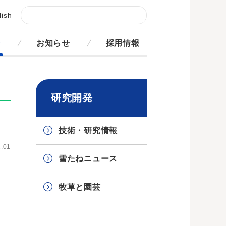
lish
発
お知らせ
採用情報
研究開発
技術・研究情報
.01
雪たねニュース
牧草と園芸