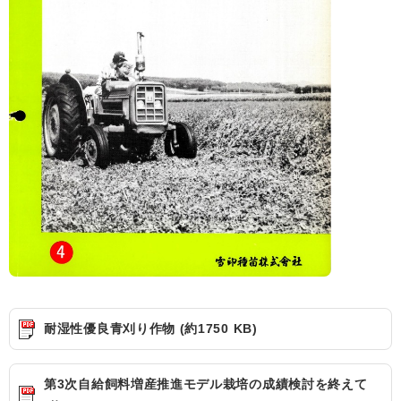
耐湿性優良青刈り作物 (約1750 KB)
第3次自給飼料増産推進モデル栽培の成績検討を終えて