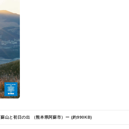
山と初日の出 （熊本県阿蘇市）ー (約990KB)