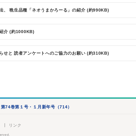
、 晩生品種「ネオうまかろーる」の紹介 (約990KB)
 (約1000KB)
せと 読者アンケートへのご協力のお願い (約310KB)
第74巻第１号・１月新年号（714）
リンク
erved.