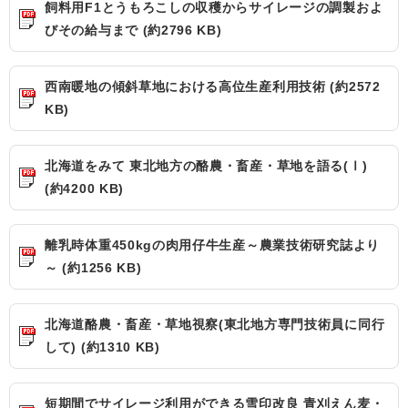
飼料用F1とうもろこしの収穫からサイレージの調製およ
びその給与まで (約2796 KB)
西南暖地の傾斜草地における高位生産利用技術 (約2572
KB)
北海道をみて 東北地方の酪農・畜産・草地を語る(Ⅰ)
(約4200 KB)
離乳時体重450kgの肉用仔牛生産～農業技術研究誌より
～ (約1256 KB)
北海道酪農・畜産・草地視察(東北地方専門技術員に同行
して) (約1310 KB)
短期間でサイレージ利用ができる雪印改良 青刈えん麦・