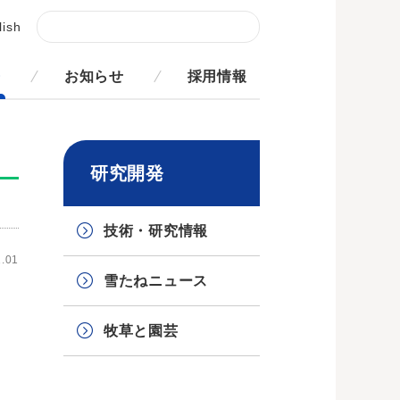
lish
発
お知らせ
採用情報
研究開発
技術・研究情報
.01
雪たねニュース
牧草と園芸