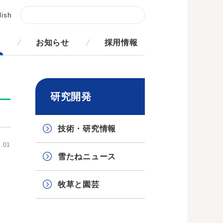
lish
発
お知らせ
採用情報
研究開発
技術・研究情報
.01
雪たねニュース
牧草と園芸