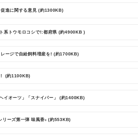
進に関する意見 (約1300KB)
トウモロコシで!:都府県 (約4900KB )
ージで自給飼料増産を! (約1700KB)
約1100KB)
オーツ」「スナイパー」 (約1400KB)
シリーズ第一弾 味風香
(約553KB)
®