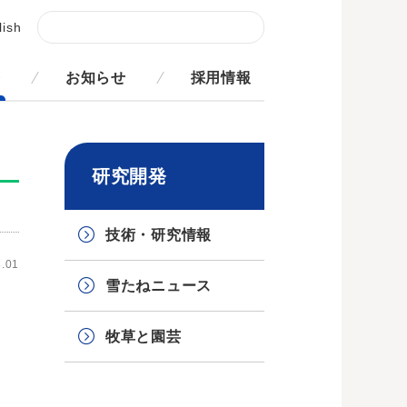
lish
発
お知らせ
採用情報
研究開発
技術・研究情報
.01
雪たねニュース
牧草と園芸