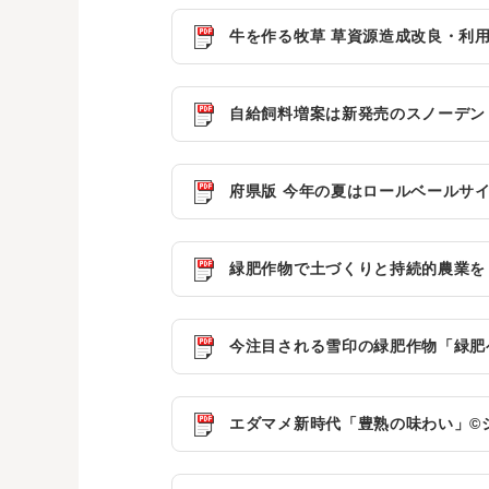
牛を作る牧草 草資源造成改良・利用促
自給飼料増案は新発売のスノーデント系
府県版 今年の夏はロールベールサイレ
緑肥作物で土づくりと持続的農業を！ (
今注目される雪印の緑肥作物「緑肥ヘイ
エダマメ新時代「豊熟の味わい」©