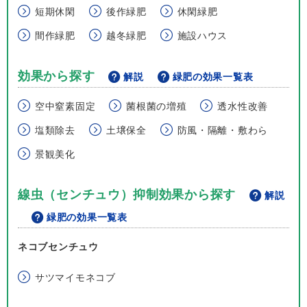
短期休閑
後作緑肥
休閑緑肥
間作緑肥
越冬緑肥
施設ハウス
効果から探す
解説
緑肥の効果一覧表
空中窒素固定
菌根菌の増殖
透水性改善
塩類除去
土壌保全
防風・隔離・敷わら
景観美化
線虫（センチュウ）抑制効果から探す
解説
緑肥の効果一覧表
ネコブセンチュウ
サツマイモネコブ