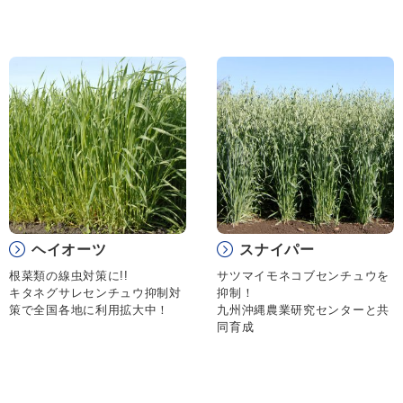
ヘイオーツ
スナイパー
根菜類の線虫対策に!!
サツマイモネコブセンチュウを
キタネグサレセンチュウ抑制対
抑制！
策で全国各地に利用拡大中！
九州沖縄農業研究センターと共
同育成