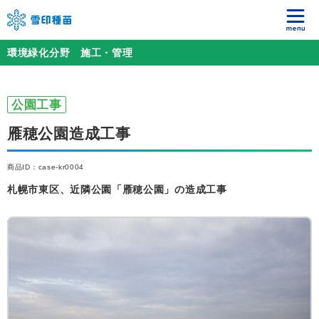
環境緑化分野 施工・管理
公園工事
雁穂公園造成工事
商品ID：case-kr0004
札幌市東区、近隣公園「雁穂公園」の造成工事