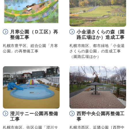
月寒公園（Ｄ工区）再
小金湯さくらの森（園
整備工事
路広場ほか）造成工事
札幌市豊平区、総合公園「月寒
札幌市南区、都市緑地「小金湯
公園」の再整備工事
さくらの森公園」の造成工事
（園路広場ほか）
澄川サニー公園再整備
西野中央公園再整備工
工事
事
札幌市南区、街区公園「澄川サ
札幌市西区、近隣公園［西野中