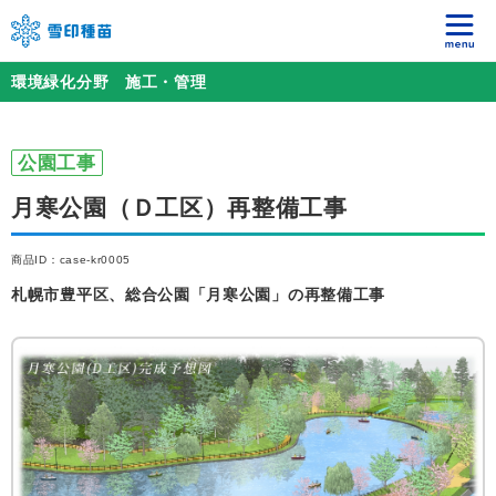
環境緑化分野 施工・管理
公園工事
月寒公園（Ｄ工区）再整備工事
商品ID：case-kr0005
札幌市豊平区、総合公園「月寒公園」の再整備工事