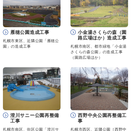
雁穂公園造成工事
小金湯さくらの森（園
路広場ほか）造成工事
札幌市東区、近隣公園「雁穂公
園」の造成工事
札幌市南区、都市緑地「小金湯
さくらの森公園」の造成工事
（園路広場ほか）
澄川サニー公園再整備
西野中央公園再整備工
工事
事
札幌市南区、街区公園「澄川サ
札幌市西区、近隣公園［西野中