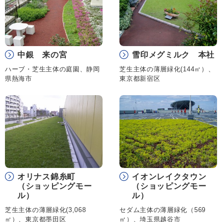
中銀 来の宮
雪印メグミルク 本社
ハーブ・芝生主体の庭園、静岡
芝生主体の薄層緑化(144㎡）、
県熱海市
東京都新宿区
オリナス錦糸町
イオンレイクタウン
（ショッピングモー
（ショッピングモー
ル）
ル）
芝生主体の薄層緑化(3,068
セダム主体の薄層緑化（569
㎡）、東京都墨田区
㎡）、埼玉県越谷市