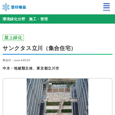
環境緑化分野 施工・管理
屋上緑化
サンクタス立川（集合住宅）
商品ID：case-kr0015
中木・地被類主体、東京都立川市