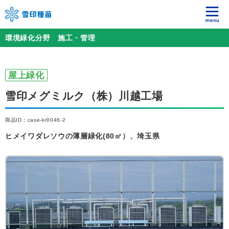
環境緑化分野 施工・管理
屋上緑化
雪印メグミルク（株）川越工場
商品ID：case-kr0046-2
ヒメイワダレソウの薄層緑化(80㎡）、埼玉県