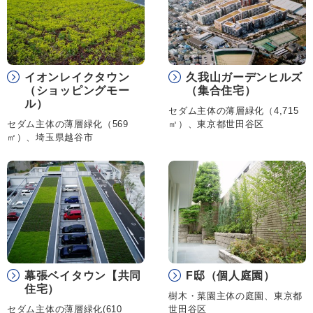
イオンレイクタウン
久我山ガーデンヒルズ
（ショッピングモー
（集合住宅）
ル）
セダム主体の薄層緑化（4,715
セダム主体の薄層緑化（569
㎡）、東京都世田谷区
㎡）、埼玉県越谷市
幕張ベイタウン【共同
F邸（個人庭園）
住宅）
樹木・菜園主体の庭園、東京都
セダム主体の薄層緑化(610
世田谷区