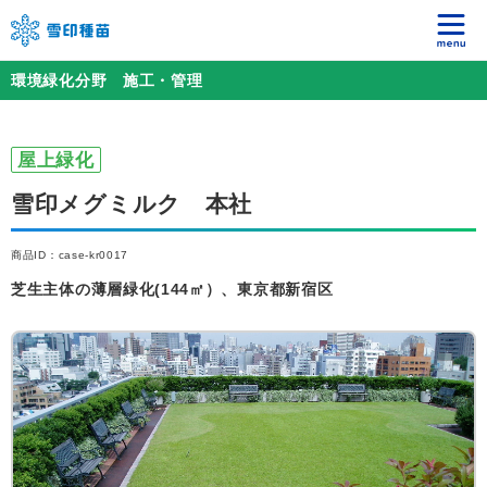
環境緑化分野 施工・管理
屋上緑化
雪印メグミルク 本社
商品ID：case-kr0017
芝生主体の薄層緑化(144㎡）、東京都新宿区