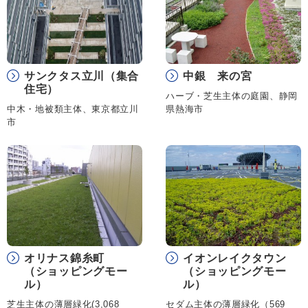
サンクタス立川（集合
中銀 来の宮
住宅）
ハーブ・芝生主体の庭園、静岡
中木・地被類主体、東京都立川
県熱海市
市
オリナス錦糸町
イオンレイクタウン
（ショッピングモー
（ショッピングモー
ル）
ル）
芝生主体の薄層緑化(3,068
セダム主体の薄層緑化（569