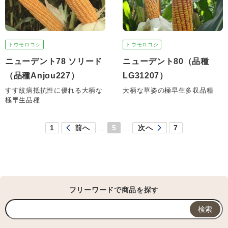
トウモロコシ
トウモロコシ
ニューデント78 ソリード
ニューデント80（品種
（品種Anjou227）
LG31207）
すす紋病抵抗性に優れる大柄な
大柄な草姿の極早生多収品種
極早生品種
1
前へ
...
5
...
次へ
7
フリーワードで商品を探す