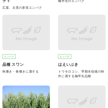
ティ
極早生のエンバク
広葉、太茎の多収エンバク
エンバク
エンバク
品種 スワン
はえいぶき
秋播き・春播きに適する
トウモロコシ、早期水稲後の秋
作に適する極早生品種