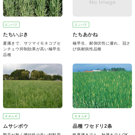
エンバク
エンバク
たちいぶき
たちあかね
夏播きで、サツマイモネコブセ
極早生、耐倒伏性に優れ、冠さ
ンチュウ抑制効果が高い極早生
び病耐病性品種
品種
オオムギ
オオムギ
ムサシボウ
品種 ワセドリ2条
野毛が無く嗜好性の良い飼料用
晩夏播きでも、秋播きでもOK