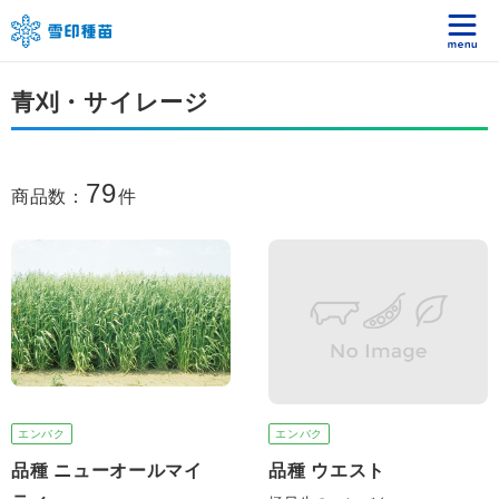
青刈・サイレージ
79
商品数：
件
エンバク
エンバク
品種 ニューオールマイ
品種 ウエスト