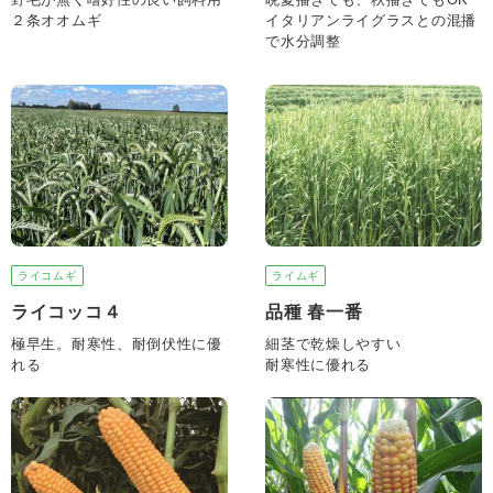
２条オオムギ
イタリアンライグラスとの混播
で水分調整
ライコムギ
ライムギ
ライコッコ４
品種 春一番
極早生。耐寒性、耐倒伏性に優
細茎で乾燥しやすい
れる
耐寒性に優れる